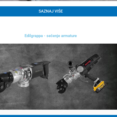
SAZNAJ VIŠE
Edilgrappa - sečenje armature