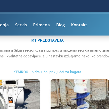
enja
Servis
Primena
Blog
Kontakt
IKT PREDSTAVLJA
icima u Srbiji i regionu, sa sigurnošću možemo reći da imamo znanj
ane i kvalitetne dobavljače, a u nastavku izdvajamo nekoliko bren
KEMROC - hidraulični priključci za bagere