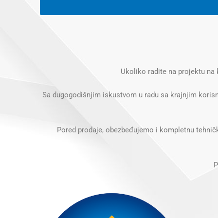
Ukoliko radite na projektu na
Sa dugogodišnjim iskustvom u radu sa krajnjim koris
Pored prodaje, obezbeđujemo i kompletnu tehničku
P