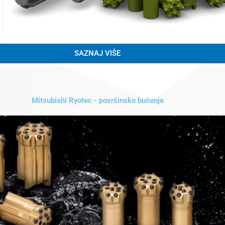
SAZNAJ VIŠE
Mitsubishi Ryotec - površinsko bušenje