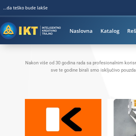
Pređi
...da teško bude lakše
na
sadržaj
Naslovna
Katalog
Reš
Nakon više od 30 godina rada sa profesionalnim korisn
sve te godine birali smo isključivo pouzd