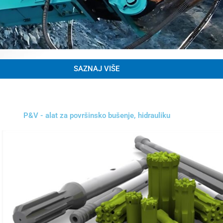
SAZNAJ VIŠE
P&V - alat za površinsko bušenje, hidrauliku