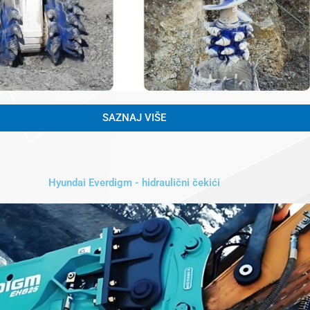
SAZNAJ VIŠE
Hyundai Everdigm - hidraulični čekići