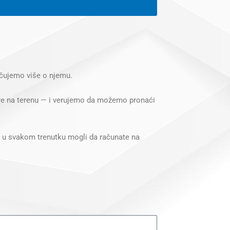
a čujemo više o njemu.
ve na terenu — i verujemo da možemo pronaći
e u svakom trenutku mogli da računate na