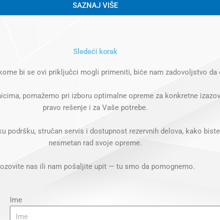
SAZNAJ VIŠE
Sledeći korak
 kome bi se ovi priključci mogli primeniti, biće nam zadovoljstvo d
nicima, pomažemo pri izboru optimalne opreme za konkretne izazo
pravo rešenje i za Vaše potrebe.
 podršku, stručan servis i dostupnost rezervnih delova, kako bist
nesmetan rad svoje opreme.
ozovite nas ili nam pošaljite upit — tu smo da pomognemo.
Ime