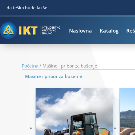
Pređi
...da teško bude lakše
na
sadržaj
Naslovna
Katalog
Reš
Početna
/ Mašine i pribor za bušenje
Mašine i pribor za bušenje