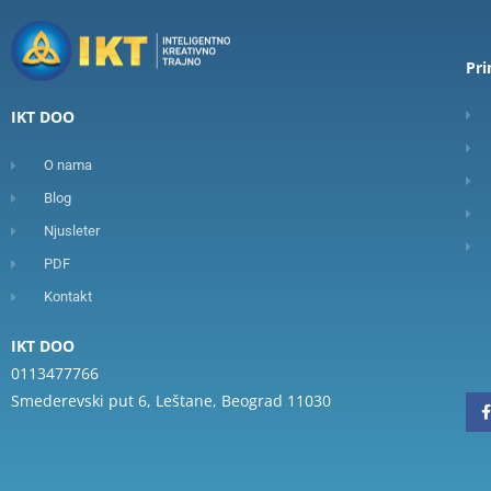
Pr
IKT DOO
O nama
Blog
Njusleter
PDF
Kontakt
IKT DOO
0113477766
Smederevski put 6, Leštane, Beograd 11030
-