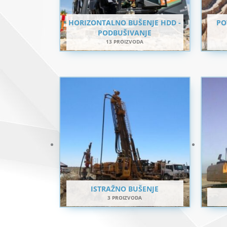
HORIZONTALNO BUŠENJE HDD -
PO
PODBUŠIVANJE
13 PROIZVODA
ISTRAŽNO BUŠENJE
3 PROIZVODA