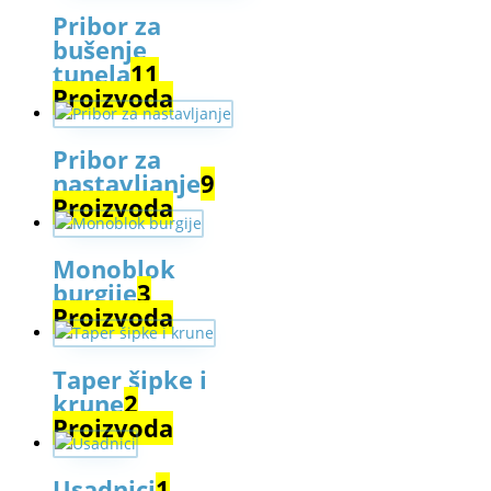
Pribor za
bušenje
tunela
11
Proizvoda
Pribor za
nastavljanje
9
Proizvoda
Monoblok
burgije
3
Proizvoda
Taper šipke i
krune
2
Proizvoda
Usadnici
1