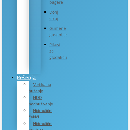
bagere
Donj
stroj
Gumene
gusenice
Pikovi
za
glodalicu
Rešenja
Vertikalno
bušenje
HDD
podbušivanje
Hidraulični
čekići
Hidraulični