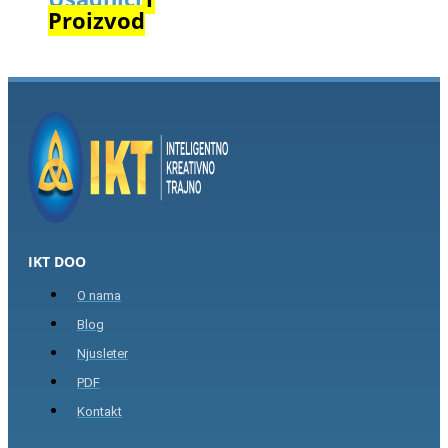
Proizvod
IKT DOO
O nama
Blog
Njusleter
PDF
Kontakt