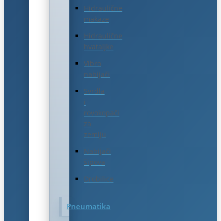
Hidraulične
makaze
Hidraulične
hvataljke
Vibro
nabijači
Svrdla
i
rovokopači
za
zemlju
Nabijači
šipova
Drobilice
Pneumatika