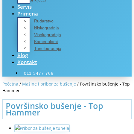
priključci
Servis
Primena
Rudarstvo
Niskogradnja
Visokogradnja
Kamenolomi
Tunelogradnja
Blog
Kontakt
011 3477 766
Početna
/
Mašine i pribor za bušenje
/ Površinsko bušenje - Top
Hammer
Površinsko bušenje - Top
Hammer