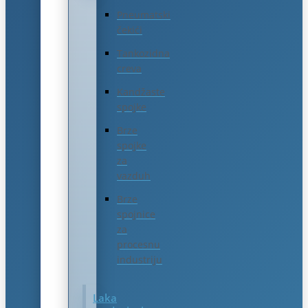
Pneumatski
čekići
Tankozidna
creva
Kandžaste
spojke
Brze
spojke
za
vazduh
Brze
spojnice
za
procesnu
industriju
Laka