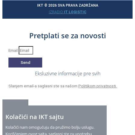
IKT © 2026 SVA PRAVA ZADRŽANA
IZRADIO
IT LOGISTIC
Pretplati se za novosti
Email
Send
Eksluzivne informacije pre svih
Slanjem email-a saglasni ste sa našom
Politikom privatnosti.
Kolačići na IKT sajtu
Kolačići nam omogućuju da pružimo bolju uslugu.
Korišćenjem ovog sajta, saglasni ste za upotrebu