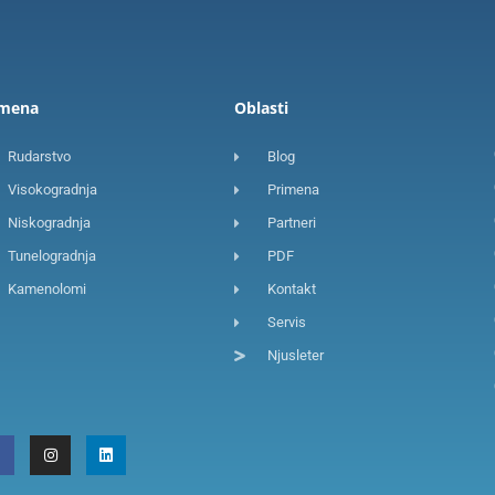
imena
Oblasti
Rudarstvo
Blog
Visokogradnja
Primena
Niskogradnja
Partneri
Tunelogradnja
PDF
Kamenolomi
Kontakt
Servis
Njusleter
F
I
L
a
n
i
c
s
n
e
t
k
b
a
e
o
g
d