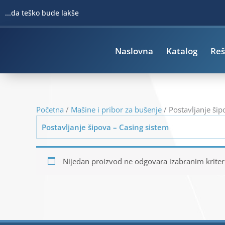
Pređi
...da teško bude lakše
na
sadržaj
Naslovna
Katalog
Reš
Početna
/
Mašine i pribor za bušenje
/ Postavljanje šip
Postavljanje šipova – Casing sistem
Nijedan proizvod ne odgovara izabranim krite