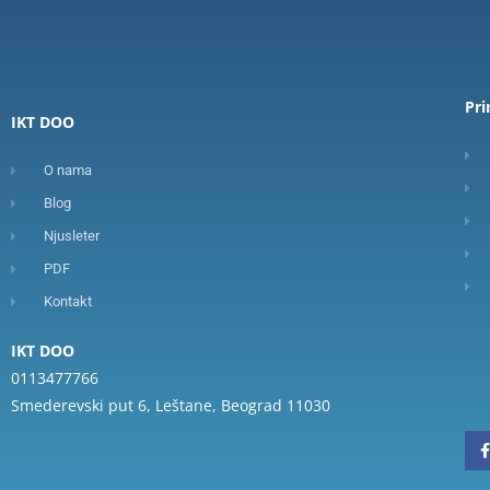
Pr
IKT DOO
O nama
Blog
Njusleter
PDF
Kontakt
IKT DOO
0113477766
Smederevski put 6, Leštane, Beograd 11030