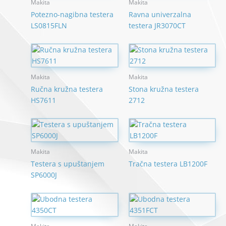
Makita
Makita
Potezno-nagibna testera
Ravna univerzalna
LS0815FLN
testera JR3070CT
Makita
Makita
Ručna kružna testera
Stona kružna testera
HS7611
2712
Makita
Makita
Testera s upuštanjem
Tračna testera LB1200F
SP6000J