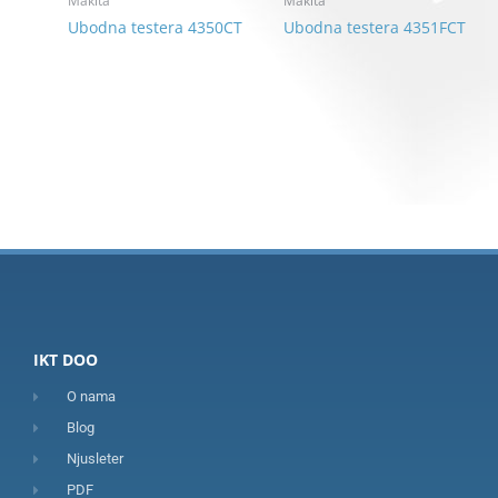
Makita
Makita
Ubodna testera 4350CT
Ubodna testera 4351FCT
IKT DOO
O nama
Blog
Njusleter
PDF