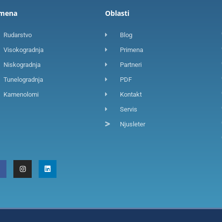
imena
Oblasti
Rudarstvo
Blog
Visokogradnja
Primena
Niskogradnja
Partneri
Tunelogradnja
PDF
Kamenolomi
Kontakt
Servis
Njusleter
F
I
L
a
n
i
c
s
n
e
t
k
b
a
e
o
g
d
o
r
i
k
a
n
m