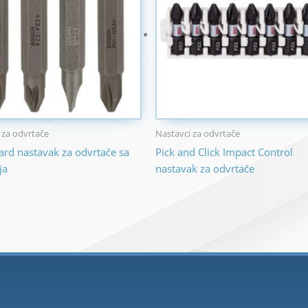
 za odvrtače
Nastavci za odvrtače
ard nastavak za odvrtače sa
Pick and Click Impact Control
ja
nastavak za odvrtače