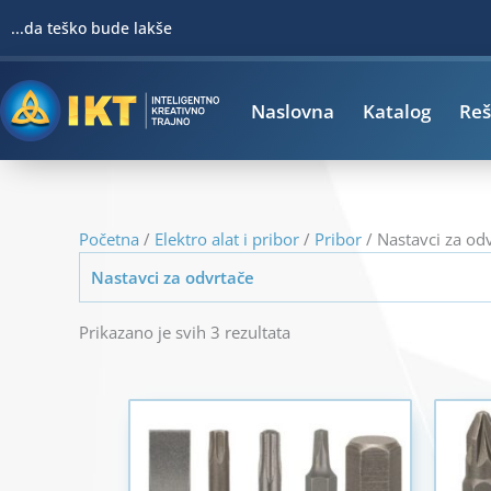
Pređi
...da teško bude lakše
na
sadržaj
Naslovna
Katalog
Reš
Početna
/
Elektro alat i pribor
/
Pribor
/ Nastavci za od
Nastavci za odvrtače
Prikazano je svih 3 rezultata