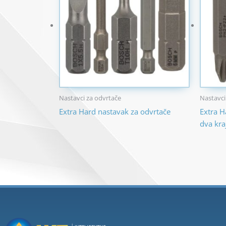
Nastavci za odvrtače
Nastavci
Extra Hard nastavak za odvrtače
Extra H
dva kra