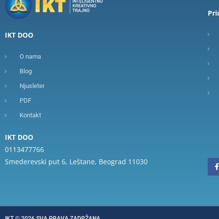
Pr
IKT DOO
O nama
Blog
Njusleter
PDF
Kontakt
IKT DOO
0113477766
Smederevski put 6, Leštane, Beograd 11030
-
f
IKT © 2026 SVA PRAVA ZADRŽANA