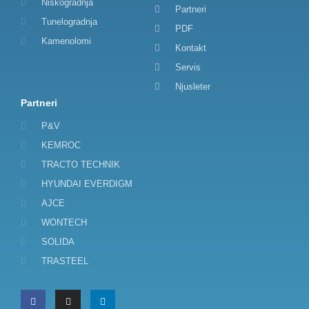
Niskogradnja
Partneri
Tunelogradnja
PDF
Kamenolomi
Kontakt
Servis
Njusleter
Partneri
P&V
KEMROC
TRACTO TECHNIK
HYUNDAI EVERDIGM
AJCE
WONTECH
SOLIDA
TRASTEEL
F
I
L
a
n
i
c
s
n
e
t
k