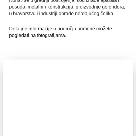
Koristi se u gradnji postrojenja, kod izrade aparata i
posuda, metalnih konstrukcija, proizvodnje gelendera,
u bravarstvu i industriji obrade nerđajućeg čelika.
Detal
jne informacije o području primene možete
pogledati na fotografijama.
Zainteresovani ste?
Pozovite nas za sve dodatne informacije. IKT uvek ima
odgovor.
Pozovi