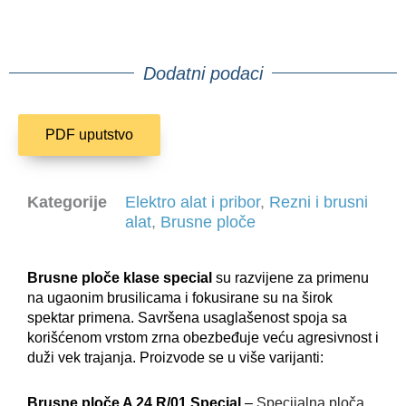
Dodatni podaci
PDF uputstvo
Kategorije
Elektro alat i pribor
,
Rezni i brusni
alat
,
Brusne ploče
Brusne ploče klase special
su razvijene za primenu
na ugaonim brusilicama i fokusirane su na širok
spektar primena. Savršena usaglašenost spoja sa
korišćenom vrstom zrna obezbeđuje veću agresivnost i
duži vek trajanja. Proizvode se u više varijanti:
Brusne ploče A 24 R/01 Special
–
Specijalna ploča