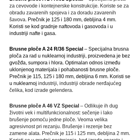
za cevovode i kontejnerske konstrukcije. Koriste se za
obradu zavarenih spojeva i za doradu zavarenih
šavova.
Prečnik je 125 i 180 mm, debljina 4 mm.
Koristi se kod gradnje naftovoda i gasovoda i u
industriji nafte i gasa.
Brusne ploče A 24 R/36 Special
– Specijalna brusna
ploča za rad u nuklearnoj industriji, proizvedena je bez
gvožđa, sumpora i hlora. Optimalan odnos između
uklonjenog materijala i pohabanosti brusne ploče.
Prečnik je 115, 125 i 180 mm, debljina 6 mm.
Koristi se
u nuklearnoj
industriji, industriji obrade nerđajućeg
čelika, kod izrade gelendera.
Brusne ploče A 46 VZ Special
– Odlikuje ih dug
životni vek i multifunkcionalnost: sečenje i lako
brušenje pomoću jedne ploče. Veoma velika
agresivnost pri rezanju. Brušenje i rezenje bez
zamene alata. Prečnik je 115 i 125 mm, debljina 2 mm.