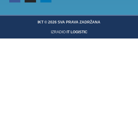
b
a
e
o
g
d
o
r
i
k
a
n
-
m
IKT © 2026 SVA PRAVA ZADRŽANA
f
IZRADIO
IT LOGISTIC