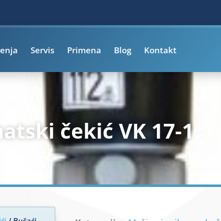
enja
Servis
Primena
Blog
Kontakt
tski čekić VK 17-1
ći
/ Bušaći