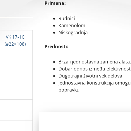
Primena:
Rudnici
Kamenolomi
Niskogradnja
V
K
17-1C
(#22×108)
Prednosti:
Brza i jednostavna zamena alata.
Dobar odnos između efektivnosti
Dugotrajni životni vek delova
Jednostavna konstrukcija omoguc
popravku