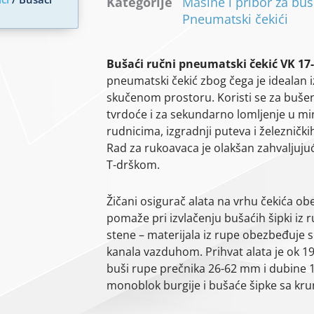
Kategorije
Mašine i pribor za bu
Pneumatski čekići
Bušaći ručni pneumatski čekić VK 17
pneumatski čekić zbog čega je idealan 
skučenom prostoru. Koristi se za bušen
tvrdoće i za sekundarno lomljenje u 
rudnicima, izgradnji puteva i železnički
Rad za rukoavaca je olakšan zahvaljujuć
T-drškom.
Žičani osigurač alata na vrhu čekića ob
pomaže pri izvlačenju bušaćih šipki iz 
stene – materijala iz rupe obezbeđuje 
kanala vazduhom. Prihvat alata je ok 1
buši rupe prečnika 26-62 mm i dubine 1
monoblok burgije i bušaće šipke sa kr