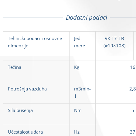
Dodatni podaci
Tehnički podaci i osnovne
Jed.
V
K
17-1B
dimenzije
mere
(#19×108)
Težina
Kg
16
Potro
šnja vazduha
m3min-
2,8
1
Sila bušenja
Nm
5
Učestalost udara
Hz
37