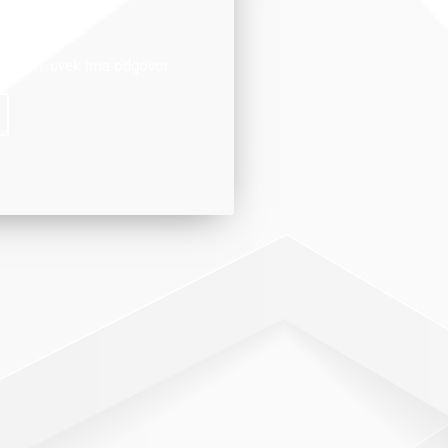
i ste?
ije. IKT uvek ima odgovor.