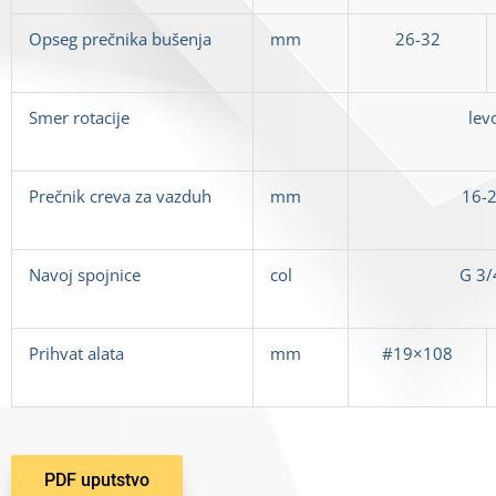
Opseg prečnika bušenja
mm
26-32
Smer rotacije
lev
Prečnik creva za vazduh
mm
16-
Navoj spojnice
col
G
3/
Prihvat alata
mm
#19×108
PDF uputstvo