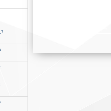
Zainteresovan
Pozovite nas za sve dodatne informac
Pozovi
,7
6
2
2
0