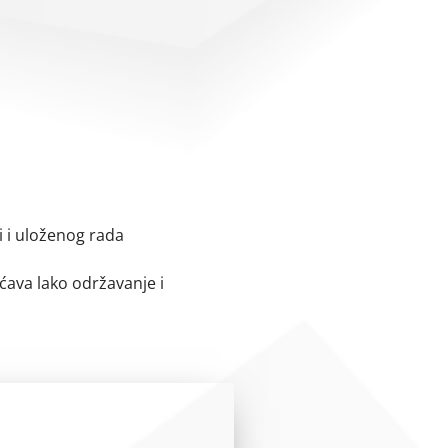
 i uloženog rada
́ava lako održavanje i