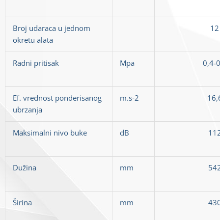
Broj udaraca u jednom
12
okretu alata
Radni pritisak
Mpa
0,4-0
Ef. vrednost ponderisanog
m.s-2
16,
ubrzanja
Maksimalni nivo buke
dB
11
Dužina
mm
54
Širina
mm
43