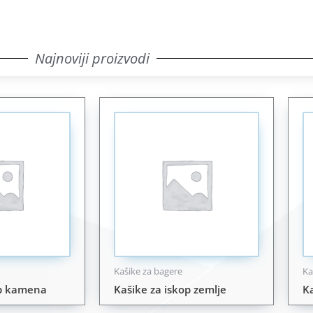
Najnoviji proizvodi
Kašike za bagere
Ka
op kamena
Kašike za iskop zemlje
K