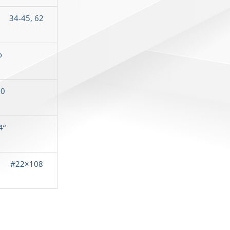
34-45, 62
o
20
4
“
#22×108