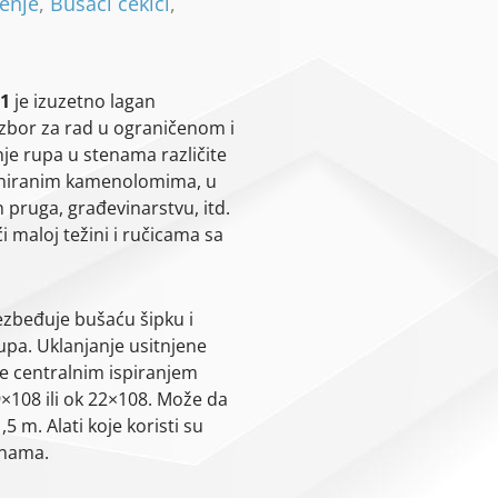
šenje
,
Bušaći čekići
,
-1
je izuzetno lagan
izbor za rad u ograničenom i
je rupa u stenama različite
miniranim kamenolomima, u
h pruga, građevinarstvu, itd.
i maloj težini i ručicama sa
ezbeđuje bušaću šipku i
rupa. Uklanjanje usitnjene
se centralnim ispiranjem
9×108 ili ok 22×108. Može da
,5 m. Alat
i koje koristi
su
unama.