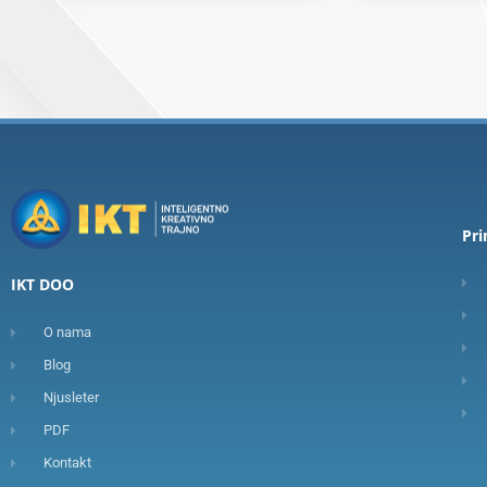
Pr
IKT DOO
O nama
Blog
Njusleter
PDF
Kontakt