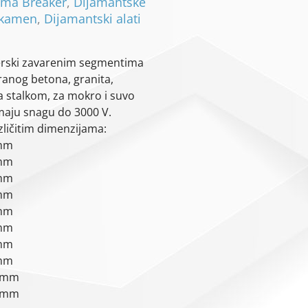
ema Breaker
,
Dijamantske
, kamen
,
Dijamantski alati
erski zavarenim
segmentima
ranog betona, granita,
sa stalkom, za mokro i suvo
maju snagu do 3000 V.
zličitim dimenzijama:
mm
mm
mm
mm
mm
mm
mm
mm
 mm
 mm