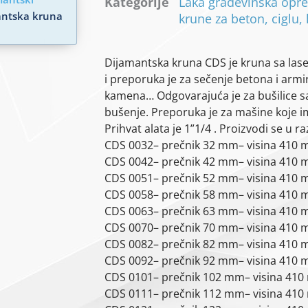
Kategorije
Laka građevinska opr
antska kruna
krune za beton, ciglu
Dijamantska kruna CDS je kruna sa
las
i
preporuka je za sečenje betona i armi
kamena… Odgovarajuća je za
bušilice 
bušenje. Preporuka je za mašine koje i
Prihvat alata
je 1”1/4 .
Proizvodi se u ra
CDS 0032– prečnik 32 mm
–
visina
410 
CDS 0042– prečnik 42 mm
–
visina
410 
CDS 0051– prečnik 52 mm
–
visina
410 
CDS 0058– prečnik 58 mm
–
visina
410 
CDS 0063– prečnik 63 mm
–
visina
410 
CDS 0070– prečnik 70 mm
–
visina
410 
CDS 0082– prečnik 82 mm
–
visina
410 
CDS 0092– prečnik 92 mm
–
visina
410 
CDS 0101– prečnik 102 mm
–
visina
410
CDS 0111– prečnik 112 mm
–
visina
410