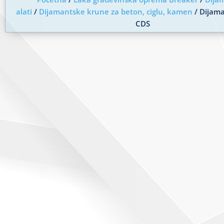
alati
/
Dijamantske krune za beton, ciglu, kamen
/ Dijam
CDS