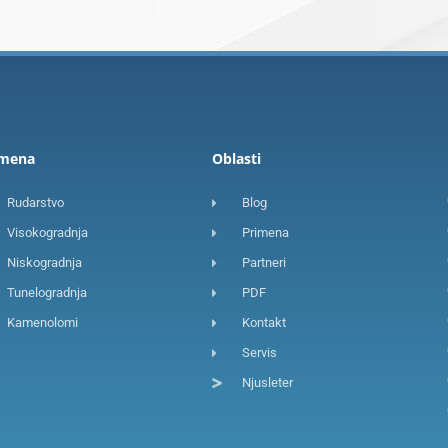
imena
Oblasti
Rudarstvo
Blog
Visokogradnja
Primena
Niskogradnja
Partneri
Tunelogradnja
PDF
Kamenolomi
Kontakt
Servis
Njusleter
F
I
L
a
n
i