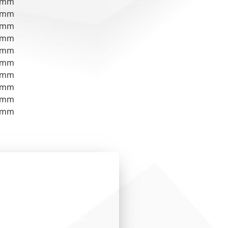
 mm
 mm
 mm
 mm
 mm
 mm
 mm
 mm
 mm
 mm
i ste?
ije. IKT uvek ima odgovor.