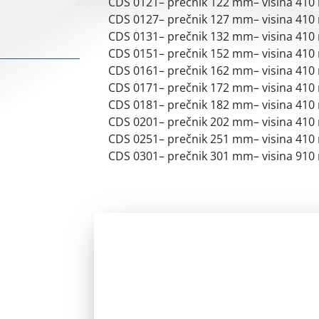
CDS 0121– prečnik 122 mm
–
visina
410
CDS 0127– prečnik 127 mm
–
visina
410
CDS 0131– prečnik 132 mm
–
visina
410
CDS 0151– prečnik 152 mm
–
visina
410
CDS 0161– prečnik 162 mm
–
visina
410
CDS 0171– prečnik 172 mm
–
visina
410
CDS 0181– prečnik 182 mm
–
visina
410
CDS 0201– prečnik 202 mm
–
visina
410
CDS 0251– prečnik 251 mm
–
visina
410
CDS 0301– prečnik 301 mm
–
visina
910
Zainteresovan
Pozovite nas za sve dodatne informac