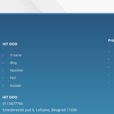
Pr
IKT DOO
O nama
Blog
Njusleter
PDF
Kontakt
IKT DOO
0113477766
Smederevski put 6, Leštane, Beograd 11030