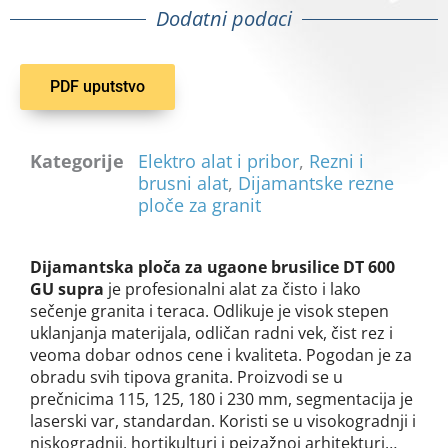
Dodatni podaci
PDF uputstvo
Kategorije
Elektro alat i pribor
,
Rezni i
brusni alat
,
Dijamantske rezne
ploče za granit
Dijamantska ploča za ugaone brusilice DT 600
GU supra
je
profesionalni alat za čisto i lako
sečenje
granita i teraca. Odlikuje je visok stepen
uklanjanja materijala, odličan radni vek,
č
ist rez
i
v
eoma dobar odnos cene i kvaliteta. Pogodan
je
za
obradu svih tipova granita.
Proizvodi se u
prečnicima 115, 125, 180 i 230 mm, segmentacija je
laserski var, standardan.
Koristi se
u visokogradnji i
niskogradnji, hortikulturi i pejzažnoj arhitekturi…