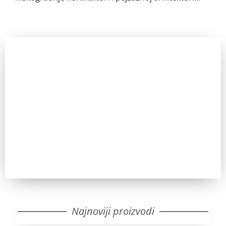
Zainteresovani ste?
Pozovite nas za sve dodatne informacije. IKT uvek ima
odgovor.
Pozovi
Najnoviji proizvodi