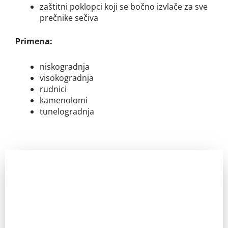
z
aštitni poklopci koji se bočno izvlače za sve
prečnike
sečiva
Primena:
niskogradnja
visokogradnja
rudnici
kamenolomi
tunelogradnja
Zainteresovani ste?
Pozovite nas za sve dodatne informacije. IKT uvek ima
odgovor.