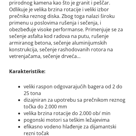
prirodnog kamena kao što je granit i peščar.
Odlikuje je velika brzina rotacije i veliki izbor
prečnika reznog diska. Zbog toga nalazi široku
primenu u poslovima rušenja i sečenja, i
obezbeđuje visoke performanse. Primenjuje se za
sečenje asfalta kod radova na putu, rušenje
armiranog betona, sečenje aluminijumskih
konstrukcija, sečenje rashodovanih rotora na
vetrenjačama, sečenje drveća…
Karakteristike:
veliki raspon
odgovarajućih bagera od 2 do
25 tona
d
izajniran za upotrebu sa prečnikom reznog
točka do 2.000 mm
v
elika brzina rotacije do 2.000 o
b
/ min
p
ogonski motori sa teškim ležajevima
e
fikasno vodeno hlađenje za dijamantski
rezni točak