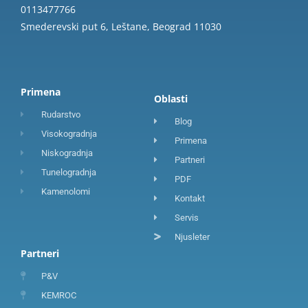
0113477766
Smederevski put 6, Leštane, Beograd 11030
Primena
Oblasti
Rudarstvo
Blog
Visokogradnja
Primena
Niskogradnja
Partneri
Tunelogradnja
PDF
Kamenolomi
Kontakt
Servis
Njusleter
Partneri
P&V
KEMROC