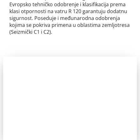
Evropsko tehničko odobrenje i klasifikacija prema
klasi otpornosti na vatru R 120 garantuju dodatnu
sigurnost. Poseduje i međunarodna odobrenja
kojima se pokriva primena u oblastima zemljotresa
(Seizmički C1 i C2).
Zainteresovani ste?
Pozovite nas za sve dodatne informacije. IKT uvek ima
odgovor.
Pozovi