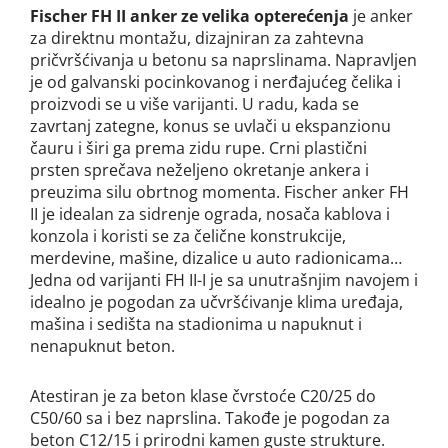
Fischer
FH II
anker ze velika opterećenja
je anker
za direktnu montažu, dizajniran za zahtevna
pričvršćivanja u betonu sa naprslinama. N
apravljen
je od galvanski pocinkovanog i nerđajućeg čelika i
proizvodi se u više varijanti. U radu, k
ada se
zavrtanj zategne, konus se uvlači u ekspanzionu
čauru i širi ga prema zidu rupe. Crni plastični
prsten sprečava neželjeno okretanje ankera i
preuzima silu obrtnog momenta.
Fischer anker FH
II
je idealan za sidrenje ograda, nosača kablova i
konzola i koristi se za
čelične konstrukcije,
merdevine, mašine, dizalice u auto radionicama…
Jedna od varijanti FH II-I je sa unutrašnjim navojem i
idealno je pogodan za učvršćivanje klima uređaja,
mašina i sedišta na stadionima u napuknut i
nenapuknut beton.
Atestiran je za beton klase čvrstoće C20/25 do
C50/60 sa i bez naprslina. Takođe je pogodan za
beton C12/15 i prirodni kamen guste strukture.