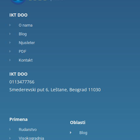
IKT DOO
O nama
Blog
Njusleter
PDF
Kontakt
IKT DOO
0113477766
Smederevski put 6, Leštane, Beograd 11030
Primena
Oblasti
Rudarstvo
Blog
Visokogradnja