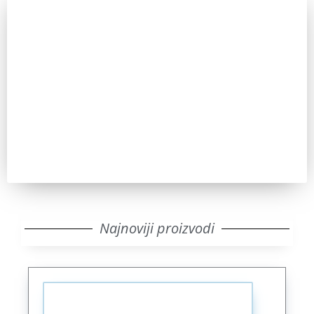
Zainteresovani ste?
Pozovite nas za sve dodatne informacije. IKT uvek ima
odgovor.
Pozovi
Najnoviji proizvodi