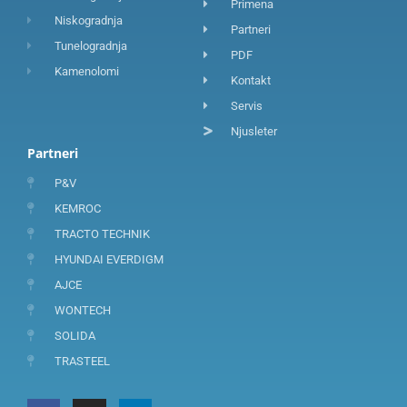
Primena
Niskogradnja
Partneri
Tunelogradnja
PDF
Kamenolomi
Kontakt
Servis
Njusleter
Partneri
P&V
KEMROC
TRACTO TECHNIK
HYUNDAI EVERDIGM
AJCE
WONTECH
SOLIDA
TRASTEEL
F
I
L
a
n
i
c
s
n