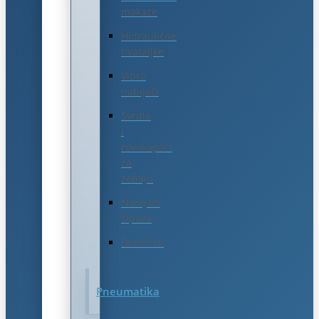
makaze
Hidraulične
hvataljke
Vibro
nabijači
Svrdla
i
rovokopači
za
zemlju
Nabijači
šipova
Drobilice
Pneumatika