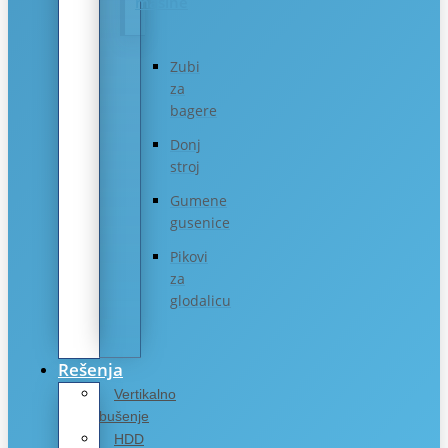
mašine
Zubi
za
bagere
Donj
stroj
Gumene
gusenice
Pikovi
za
glodalicu
Rešenja
Vertikalno
bušenje
HDD