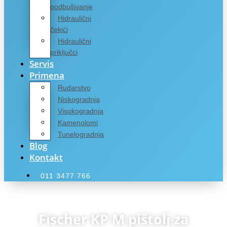
podbušivanje
Hidraulični
čekići
Hidraulični
priključci
Servis
Primena
Rudarstvo
Niskogradnja
Visokogradnja
Kamenolomi
Tunelogradnja
Blog
Kontakt
011 3477 766
Fischer KP M pištolj za