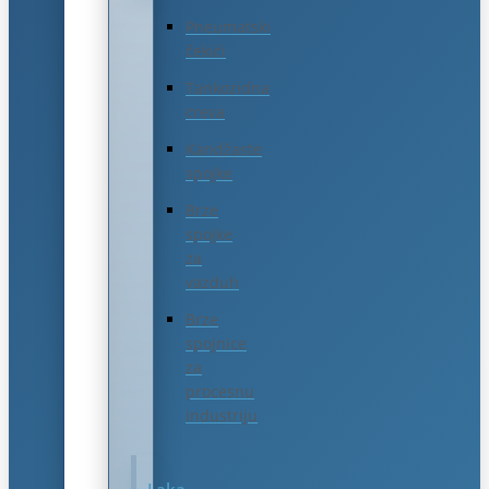
Pneumatski
čekići
Tankozidna
creva
Kandžaste
spojke
Brze
spojke
za
vazduh
Brze
spojnice
za
procesnu
industriju