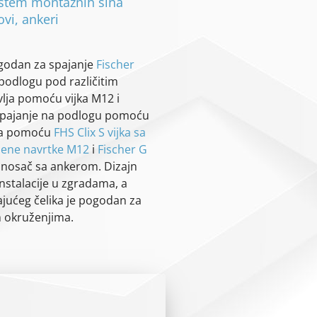
sistem montažnih šina
ovi, ankeri
godan za spajanje
Fischer
podlogu pod različitim
ja pomoću vijka M12 i
spajanje na podlogu pomoću
aža pomoću
FHS Clix S vijka sa
ene navrtke M12
i
Fischer G
S nosač sa ankerom.
Dizajn
nstalacije u zgradama, a
jućeg čelika je pogodan za
im okruženjima.