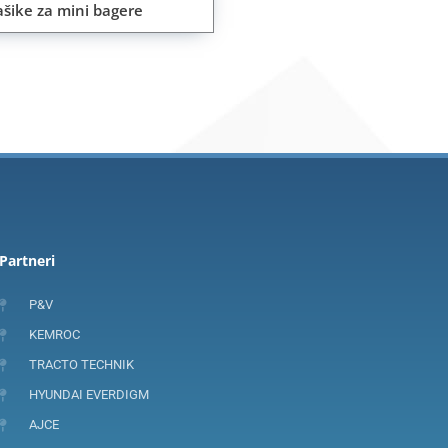
ašike za mini bagere
Partneri
P&V
KEMROC
TRACTO TECHNIK
HYUNDAI EVERDIGM
AJCE