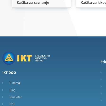
Kašika za ravnanje
Kašika za isk
Pr
IKT DOO
O nama
Blog
Njusleter
PDF