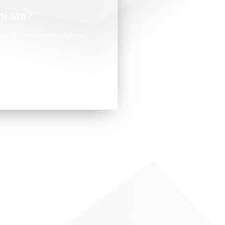
i ste?
ije. IKT uvek ima odgovor.