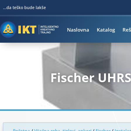
Pređi
...da teško bude lakše
na
sadržaj
Naslovna
Katalog
Reš
Fischer UHRS
Početna
/
Vijačna roba, tiplovi, ankeri
/
Fischer
/
Instalac