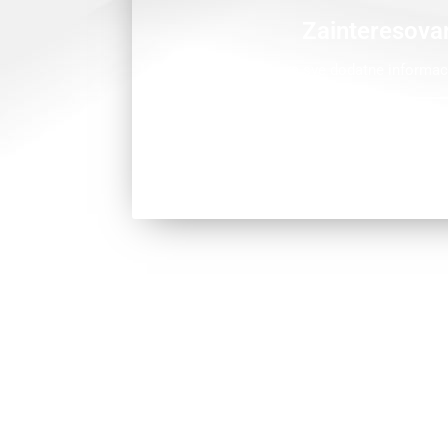
Zainteresovan
Pozovite nas za sve dodatne informac
Pozovi