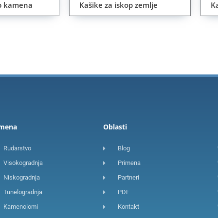
op kamena
Kašike za iskop zemlje
K
imena
Oblasti
Rudarstvo
Blog
Visokogradnja
Primena
Niskogradnja
Partneri
Tunelogradnja
PDF
Kamenolomi
Kontakt