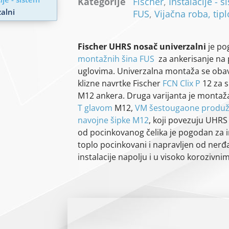
Kategorije
Fischer
,
Instalacije - 
alni
FUS
,
Vijačna roba, tipl
Fischer UHRS nosač univerzalni
je po
montažnih šina FUS
za ankerisanje na 
uglovima. Univerzalna montaža se obavl
klizne navrtke Fischer
FCN Clix P
12 za 
M12 ankera. Druga varijanta je mont
T glavom
M12,
VM šestougaone produž
navojne šipke M12
, koji povezuju UHR
od pocinkovanog čelika je pogodan za i
toplo pocinkovani i napravljen od nerđa
instalacije napolju i u visoko korozivn