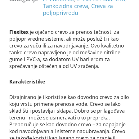
Tankozidna creva
,
Creva za
poljoprivredu
Flexitex
je ojačano crevo za prenos tečnosti za
poljoprivredne sisteme, ali može poslužiti i kao
crevo za vuču ili za navodnjavanje. Ovo kvalitetno
tanko crevo napravljeno je od mešavine nitrilne
gume i PVC-a, sa dodatom UV barijerom za
sprečavanje oštećenja od UV zračenja.
Karakteristike
Dizajnirano je i koristi se kao dovodno crevo za bilo
koju vrstu primene prenosa vode. Crevo se lako
skladišti i postavlja i sklapa. Dobro se prilagođava
terenu i može se usmeravati oko prepreka.
Preporučuje se kao dovodno crevo – za napajanje
kod navodnjavanja i sisteme nađubravanja. Crevo
se takođe koristi kao lagano crevo za pranje ili