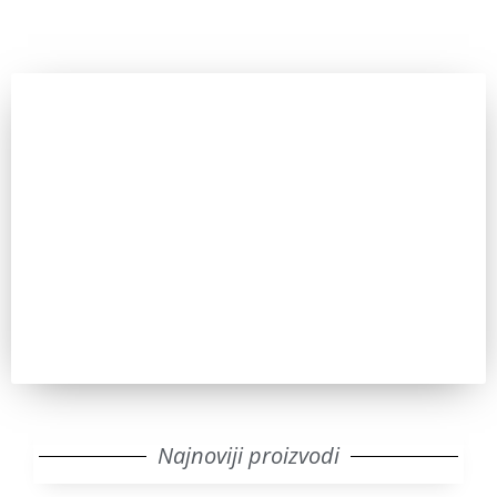
Zainteresovani ste?
Pozovite nas za sve dodatne informacije. IKT uvek ima
odgovor.
Pozovi
Najnoviji proizvodi