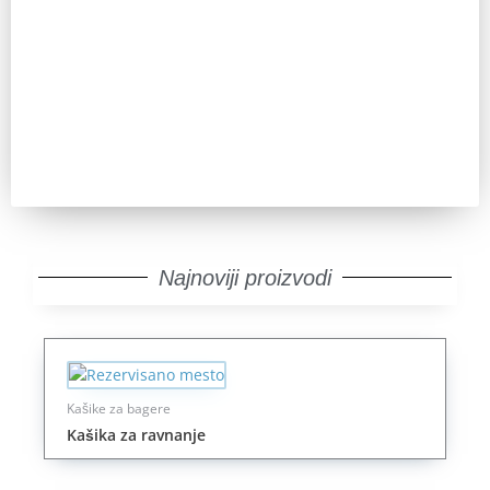
Pozovite nas za sve dodatne informacije. IKT uvek ima
odgovor.
Pozovi
Najnoviji proizvodi
Kašike za bagere
Kašika za ravnanje