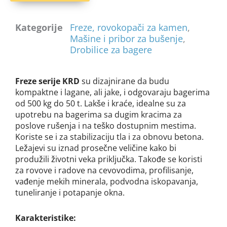
Kategorije
Freze, rovokopači za kamen
,
Mašine i pribor za bušenje
,
Drobilice za bagere
Freze
serije KRD
su d
izajniran
e
da budu
kompaktne i lagane, ali jake,
i
odgovaraju
bager
ima
od 500 kg do 50 t.
Lakše i kraće, i
dealn
e su
za
upotrebu na bagerima sa dugim kra
cima
z
a
poslove ru
šenja i na teško dostupnim mestima.
Koriste se i za stabilizaciju tla i za obnovu betona.
Ležajevi su iznad prosečne veličine kako bi
produžili životni veka priključka. Takođe se koristi
za rovove i radove na cevovodima, profilisanje,
vađenje mekih minerala, podvodna iskopavanja,
tuneliranje i potapanje okna.
Karakteristike: