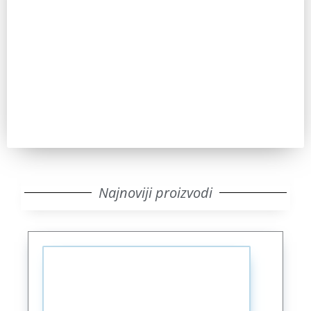
Zainteresovani ste?
Pozovite nas za sve dodatne informacije. IKT uvek ima
odgovor.
Pozovi
Najnoviji proizvodi