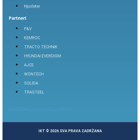
Njusleter
Partneri
P&V
KEMROC
TRACTO TECHNIK
HYUNDAI EVERDIGM
AJCE
WONTECH
SOLIDA
TRASTEEL
Facebook-f
Instagram
Linkedin
IKT © 2026 SVA PRAVA ZADRŽANA