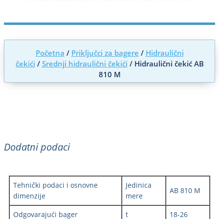
Početna
/
Priključci za bagere
/
Hidraulični
čekići
/
Srednji hidraulični čekići
/ Hidraulični čekić AB
810 M
Dodatni podaci
Tehnički podaci i osnovne
Jedinica
AB 810 M
dimenzije
mere
Odgovarajući bager
t
18-26