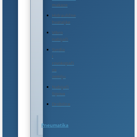
makaze
Hidraulične
hvataljke
Vibro
nabijači
Svrdla
i
rovokopači
za
zemlju
Nabijači
šipova
Drobilice
Pneumatika