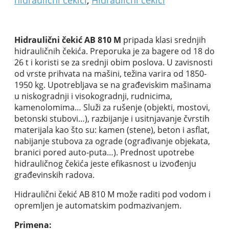
Hidraulični čekić AB 810 M
pripada klasi srednjih
hidrauličnih čekića. Preporuka je za bagere od 18 do
26 t
i
koristi se za srednji obim poslova. U zavisnosti
od vrste prihvata na mašini, težina varira od 1850-
1950 kg. Upotrebljava se na građeviskim mašinama
u niskogradnji i visokogradnji, rudnicima,
kamenolomima… Služi za rušenje (objekti, mostovi,
betonski stubovi…), razbijanje i usitnjavanje čvrstih
materijala kao što su: kamen (stene), beton i asflat,
nabijanje stubova za ograde (ograđivanje objekata,
branici pored auto-puta…). Prednost upotrebe
hidrauličnog čekića jeste efikasnost u izvođenju
građevinskih radova.
Hidraulični čekić AB 810 M može raditi pod vodom i
opremljen je automatskim podmazivanjem.
Primena: