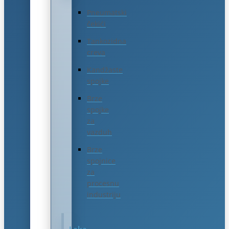
Pneumatski
čekići
Tankozidna
creva
Kandžaste
spojke
Brze
spojke
za
vazduh
Brze
spojnice
za
procesnu
industriju