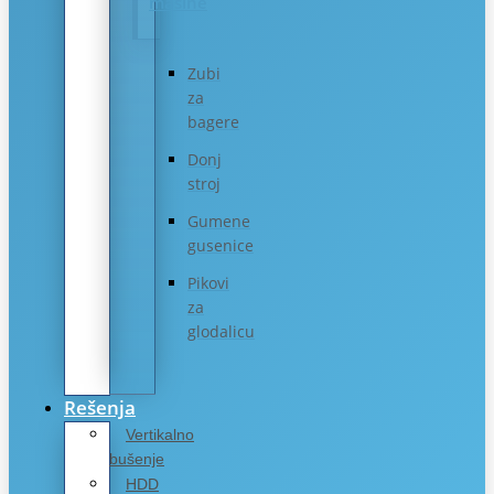
mašine
Zubi
za
bagere
Donj
stroj
Gumene
gusenice
Pikovi
za
glodalicu
Rešenja
Vertikalno
bušenje
HDD