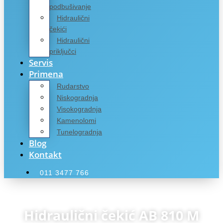
podbušivanje
Hidraulični
čekići
Hidraulični
priključci
Servis
Primena
Rudarstvo
Niskogradnja
Visokogradnja
Kamenolomi
Tunelogradnja
Blog
Kontakt
011 3477 766
Hidraulični čekić AB 810 M