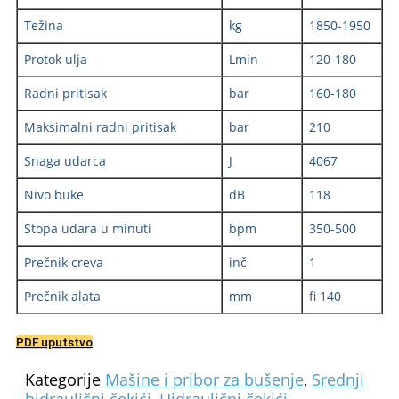
Težina
kg
1850-1950
Protok ulja
Lmin
120-180
Radni pritisak
bar
1
6
0-18
0
Maksimalni radni pritisak
bar
21
0
Snaga udarca
J
4067
Nivo buke
dB
1
18
Stopa udara u minuti
bpm
350-
50
0
Prečnik creva
inč
1
Prečnik alata
mm
fi
140
PDF uputstvo
Kategorije
Mašine i pribor za bušenje
,
Srednji
hidraulični čekići
,
Hidraulični čekići