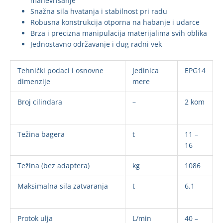
manevrisanje
Snažna sila hvatanja i stabilnost pri radu
Robusna konstrukcija otporna na habanje i udarce
Brza i precizna manipulacija materijalima svih oblika
Jednostavno održavanje i dug radni vek
Tehnički podaci i osnovne
Jedinica
EPG14
dimenzije
mere
Broj cilindara
–
2 kom
Težina bagera
t
11 –
16
Težina (bez adaptera)
kg
1086
Maksimalna sila zatvaranja
t
6.1
Protok ulja
L/min
40 –