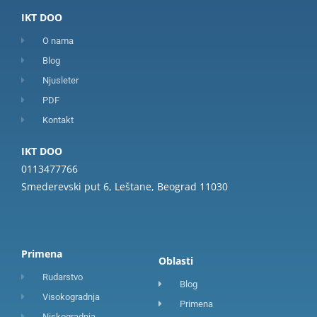
IKT DOO
O nama
Blog
Njusleter
PDF
Kontakt
IKT DOO
0113477766
Smederevski put 6, Leštane, Beograd 11030
Primena
Oblasti
Rudarstvo
Blog
Visokogradnja
Primena
Niskogradnja