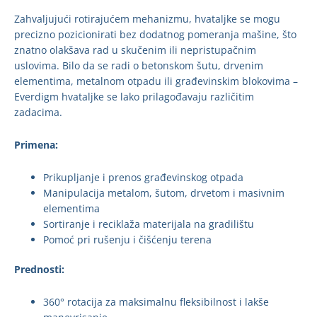
Zahvaljujući rotirajućem mehanizmu, hvataljke se mogu
precizno pozicionirati bez dodatnog pomeranja mašine, što
znatno olakšava rad u skučenim ili nepristupačnim
uslovima. Bilo da se radi o betonskom šutu, drvenim
elementima, metalnom otpadu ili građevinskim blokovima –
Everdigm hvataljke se lako prilagođavaju različitim
zadacima.
Primena:
Prikupljanje i prenos građevinskog otpada
Manipulacija metalom, šutom, drvetom i masivnim
elementima
Sortiranje i reciklaža materijala na gradilištu
Pomoć pri rušenju i čišćenju terena
Prednosti:
360° rotacija za maksimalnu fleksibilnost i lakše