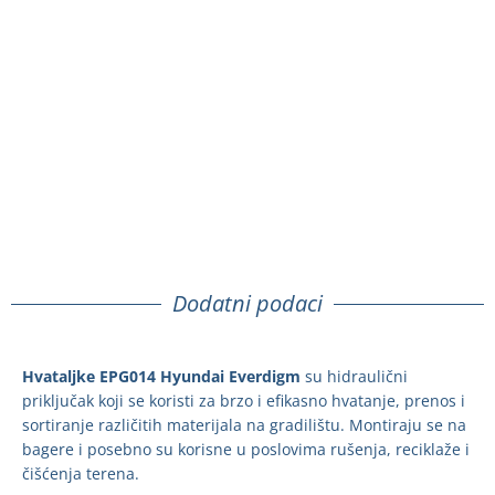
Dodatni podaci
Hvataljke EPG014 Hyundai Everdigm
su hidraulični
priključak koji se koristi za brzo i efikasno hvatanje, prenos i
sortiranje različitih materijala na gradilištu. Montiraju se na
bagere i posebno su korisne u poslovima rušenja, reciklaže i
čišćenja terena.