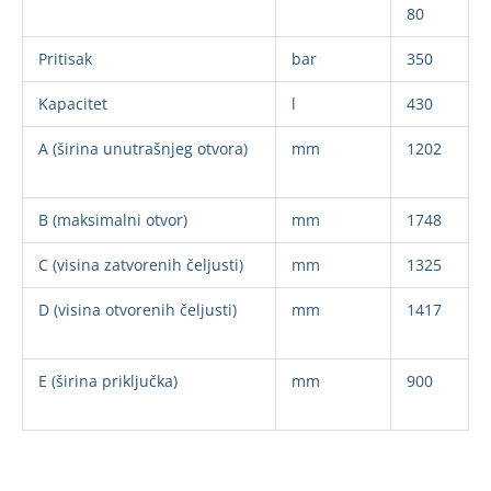
80
Pritisak
bar
350
Kapacitet
l
430
A (širina unutrašnjeg otvora)
mm
1202
B (maksimalni otvor)
mm
1748
C (visina zatvorenih čeljusti)
mm
1325
D (visina otvorenih čeljusti)
mm
1417
E (širina priključka)
mm
900