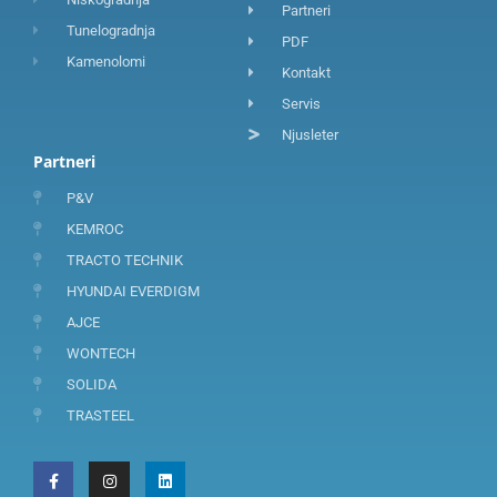
Partneri
Tunelogradnja
PDF
Kamenolomi
Kontakt
Servis
Njusleter
Partneri
P&V
KEMROC
TRACTO TECHNIK
HYUNDAI EVERDIGM
AJCE
WONTECH
SOLIDA
TRASTEEL
F
I
L
a
n
i
c
s
n
e
t
k
b
a
e