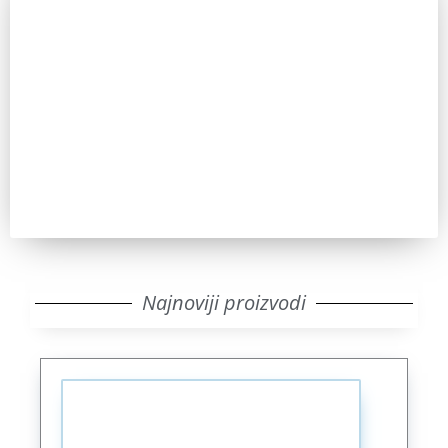
Zainteresovani ste?
Pozovite nas za sve dodatne informacije. IKT uvek ima
odgovor.
Pozovi
Najnoviji proizvodi