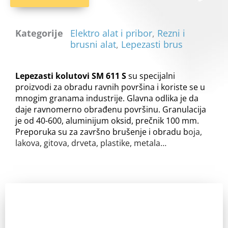
Kategorije
Elektro alat i pribor
,
Rezni i
brusni alat
,
Lepezasti brus
Lepezasti kolutovi SM 611 S
su s
pecijalni
proizvodi za obradu ravnih površina i
koriste se u
mnogim granama industrije. Glavna odlika je da
d
aje ravnomerno obrađenu površinu. Granulacija
je od 40-600, aluminijum oksid, prečnik 100 mm.
Preporuka su
z
a
završno brušenje i obradu b
oja
,
l
ak
ova
,
g
itov
a
,
d
rv
eta
,
p
lastik
e
,
m
etal
a
…
Zainteresovani ste?