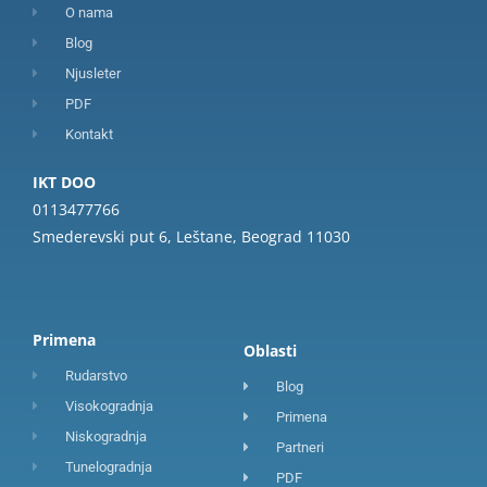
O nama
Blog
Njusleter
PDF
Kontakt
IKT DOO
0113477766
Smederevski put 6, Leštane, Beograd 11030
Primena
Oblasti
Rudarstvo
Blog
Visokogradnja
Primena
Niskogradnja
Partneri
Tunelogradnja
PDF