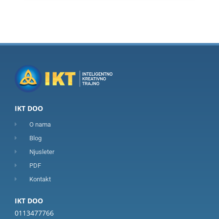
IKT DOO
O nama
Blog
Njusleter
PDF
Kontakt
IKT DOO
0113477766