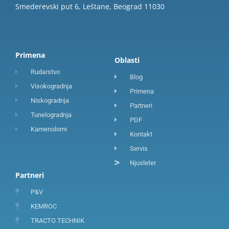
Smederevski put 6, Leštane, Beograd 11030
Primena
Oblasti
Rudarstvo
Blog
Visokogradnja
Primena
Niskogradnja
Partneri
Tunelogradnja
PDF
Kamenolomi
Kontakt
Servis
Njusleter
Partneri
P&V
KEMROC
TRACTO TECHNIK