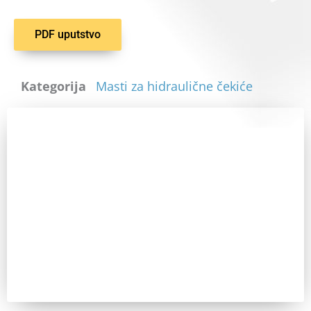
PDF uputstvo
Kategorija
Masti za hidraulične čekiće
Zainteresovani ste?
Pozovite nas za sve dodatne informacije. IKT uvek ima
odgovor.
Pozovi