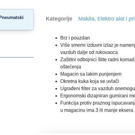
Pneumatski
Kategorije
Makita
,
Elektro alat i pr
Brz i pouzdan
Više smerni izduvni izlaz je namen
vazduh dalje od rukovaoca
Zaštitni odbojnici štite radni komad
oštećenja
Magacin sa lakim punjenjem
Okretna kuka koja se uvlači
Ugrađeni filter za vazduh onemogu
Ergonomski dizajniran gumirani m
Funkcija protiv praznog ispucavanj
u magacinu ima 3 ili manje eksera