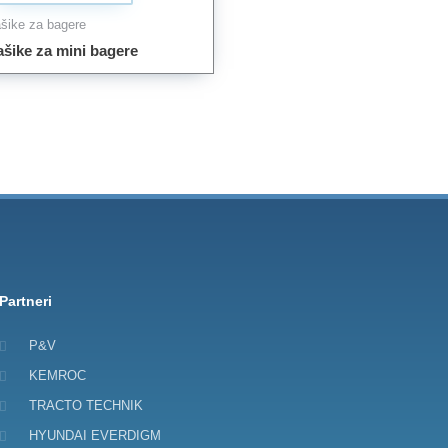
šike za bagere
šike za mini bagere
Partneri
P&V
KEMROC
TRACTO TECHNIK
HYUNDAI EVERDIGM