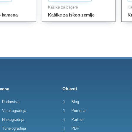
Kašike za bagere
Ka
p kamena
Kašike za iskop zemlje
Ka
imena
Oblasti
Rudarstvo
Blog
Visokogradnja
Primena
Niskogradnja
Partneri
Tunelogradnja
PDF