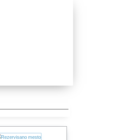
ni ste?
je. IKT uvek ima odgovor.