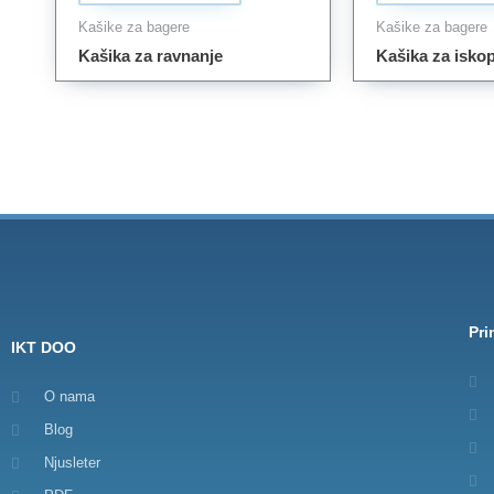
Kašike za bagere
Kašike za bagere
Kašika za ravnanje
Kašika za isko
Pr
IKT DOO
O nama
Blog
Njusleter