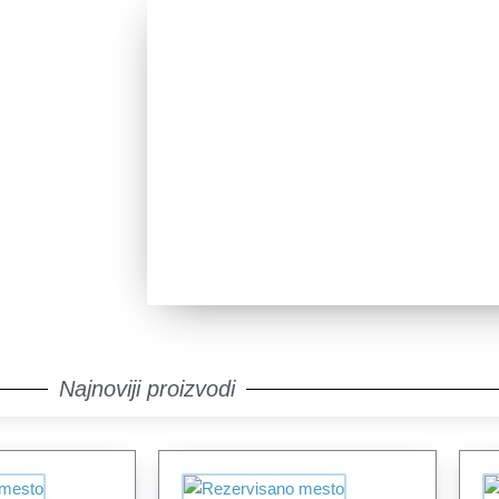
Zainteresova
Pozovite nas za sve dodatne informaci
Pozovi
Najnoviji proizvodi