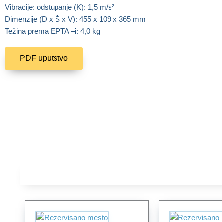
Vibracije: odstupanje (K): 1,5 m/s²
Dimenzije (D x Š x V): 455 x 109 x 365 mm
Težina prema EPTA –i: 4,0 kg
PDF uputstvo