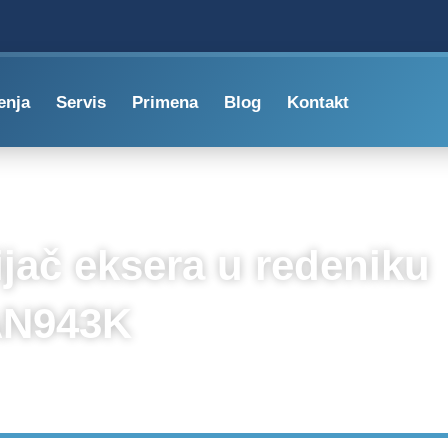
enja
Servis
Primena
Blog
Kontakt
jač eksera u redeniku
N943K