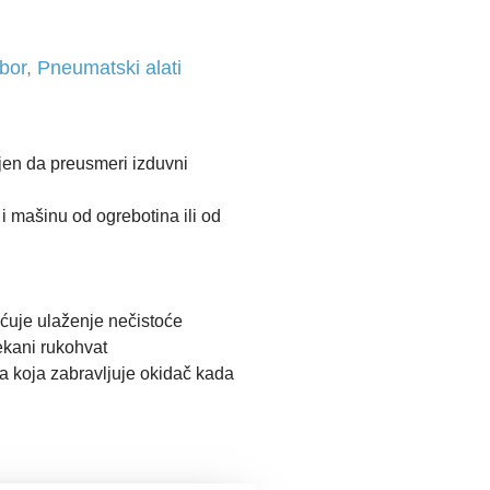
ibor
,
Pneumatski alati
jen da preusmeri izduvni
 i mašinu od ogrebotina ili od
ćuje ulaženje nečistoće
ekani rukohvat
a koja zabravljuje okidač kada