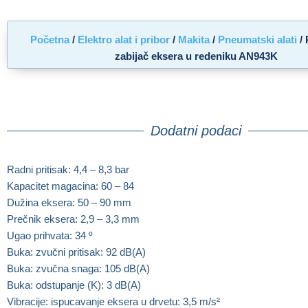
Početna
/
Elektro alat i pribor
/
Makita
/
Pneumatski alati
/ 
zabijač eksera u redeniku AN943K
Dodatni podaci
Radni pritisak: 4,4 – 8,3 bar
Kapacitet magacina: 60 – 84
Dužina eksera: 50 – 90 mm
Prečnik eksera: 2,9 – 3,3 mm
Ugao prihvata: 34 º
Buka: zvučni pritisak: 92 dB(A)
Buka: zvučna snaga: 105 dB(A)
Buka: odstupanje (K): 3 dB(A)
Vibracije: ispucavanje eksera u drvetu: 3,5 m/s²