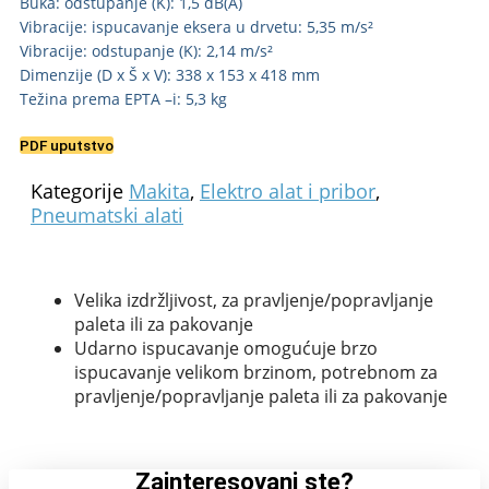
Buka: odstupanje (K): 1,5 dB(A)
Vibracije: ispucavanje eksera u drvetu: 5,35 m/s²
Vibracije: odstupanje (K): 2,14 m/s²
Dimenzije (D x Š x V): 338 x 153 x 418 mm
Težina prema EPTA –i: 5,3 kg
PDF uputstvo
Kategorije
Makita
,
Elektro alat i pribor
,
Pneumatski alati
Velika izdržljivost, za pravljenje/popravljanje
paleta ili za pakovanje
Udarno ispucavanje omogućuje brzo
ispucavanje velikom brzinom, potrebnom za
pravljenje/popravljanje paleta ili za pakovanje
Zainteresovani ste?