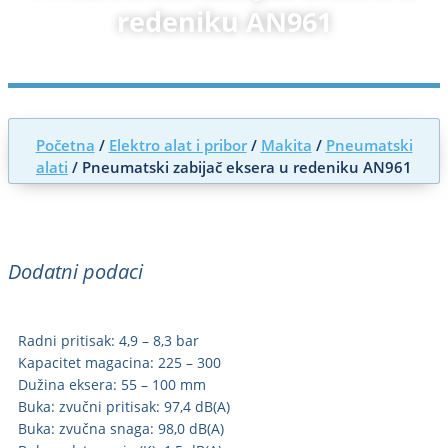
redeniku AN961
Početna
/
Elektro alat i pribor
/
Makita
/
Pneumatski
alati
/ Pneumatski zabijač eksera u redeniku AN961
Dodatni podaci
Radni pritisak: 4,9 – 8,3 bar
Kapacitet magacina: 225 – 300
Dužina eksera: 55 – 100 mm
Buka: zvučni pritisak: 97,4 dB(A)
Buka: zvučna snaga: 98,0 dB(A)