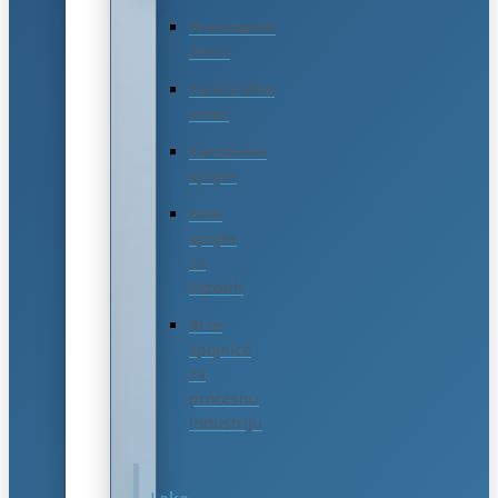
Pneumatski
čekići
Tankozidna
creva
Kandžaste
spojke
Brze
spojke
za
vazduh
Brze
spojnice
za
procesnu
industriju