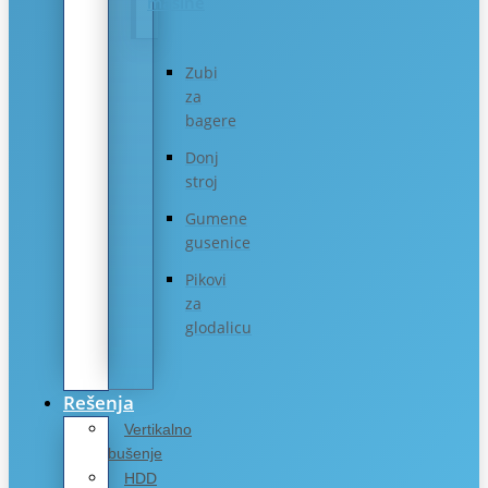
mašine
Zubi
za
bagere
Donj
stroj
Gumene
gusenice
Pikovi
za
glodalicu
Rešenja
Vertikalno
bušenje
HDD