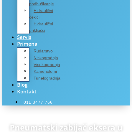
podbušivanje
Hidraulični
čekići
Hidraulični
priključci
Servis
Primena
Rudarstvo
Niskogradnja
Visokogradnja
Kamenolomi
Tunelogradnja
Blog
Kontakt
011 3477 766
Pneumatski zabijač eksera u