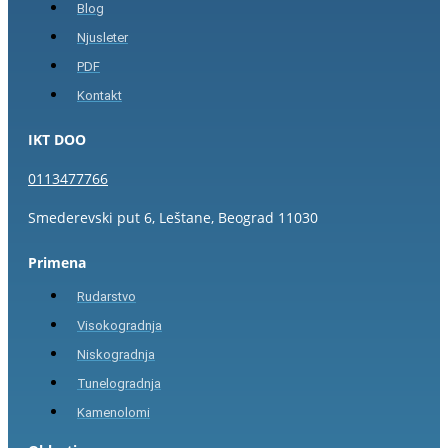
Blog
Njusleter
PDF
Kontakt
IKT DOO
0113477766
Smederevski put 6, Leštane, Beograd 11030
Primena
Rudarstvo
Visokogradnja
Niskogradnja
Tunelogradnja
Kamenolomi