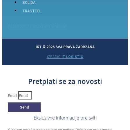
SOLIDA
TRASTEEL
Facebook-f
Instagram
Linkedin
IKT © 2026 SVA PRAVA ZADRŽANA
IZRADIO
IT LOGISTIC
Pretplati se za novosti
Email
Send
Eksluzivne informacije pre svih
Slanjem email-a saglasni ste sa našom
Politikom privatnosti.