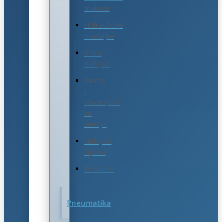
makaze
Hidraulične
hvataljke
Vibro
nabijači
Svrdla
i
rovokopači
za
zemlju
Nabijači
šipova
Drobilice
Pneumatika