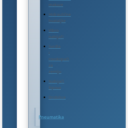
makaze
Hidraulične
hvataljke
Vibro
nabijači
Svrdla
i
rovokopači
za
zemlju
Nabijači
šipova
Drobilice
Pneumatika