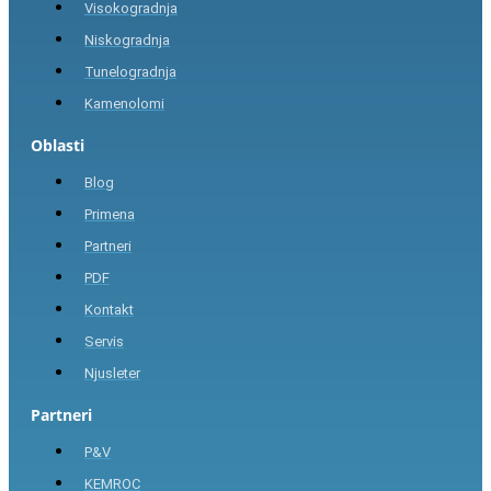
Visokogradnja
Niskogradnja
Tunelogradnja
Kamenolomi
Oblasti
Blog
Primena
Partneri
PDF
Kontakt
Servis
Njusleter
Partneri
P&V
KEMROC