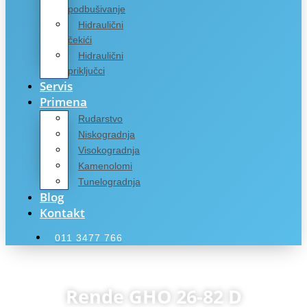
podbušivanje
Hidraulični
čekići
Hidraulični
priključci
Servis
Primena
Rudarstvo
Niskogradnja
Visokogradnja
Kamenolomi
Tunelogradnja
Blog
Kontakt
011 3477 766
Rende GHO 26-82 D