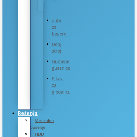
mašine
Zubi
za
bagere
Donj
stroj
Gumene
gusenice
Pikovi
za
glodalicu
Rešenja
Vertikalno
bušenje
HDD