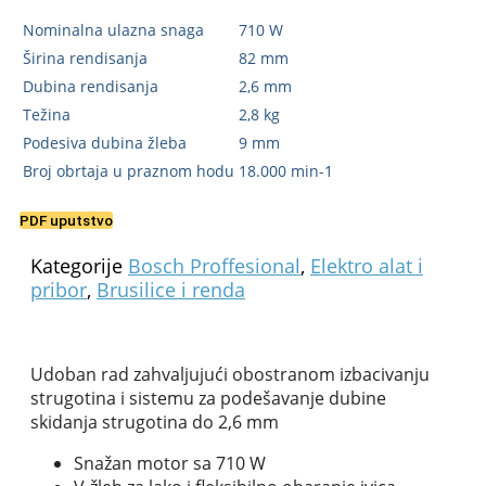
Nominalna ulazna snaga
710 W
Širina rendisanja
82 mm
Dubina rendisanja
2,6 mm
Težina
2,8 kg
Podesiva dubina žleba
9 mm
Broj obrtaja u praznom hodu
18.000 min-1
PDF uputstvo
Kategorije
Bosch Proffesional
,
Elektro alat i
pribor
,
Brusilice i renda
Udoban rad zahvaljujući obostranom izbacivanju
strugotina i sistemu za podešavanje dubine
skidanja strugotina do 2,6 mm
Snažan motor sa 710 W