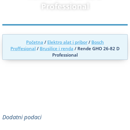
Professional
Početna
/
Elektro alat i pribor
/
Bosch
Proffesional
/
Brusilice i renda
/ Rende GHO 26-82 D
Professional
Dodatni podaci