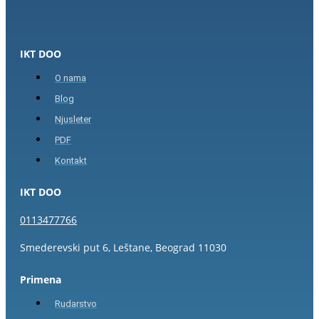
IKT DOO
O nama
Blog
Njusleter
PDF
Kontakt
IKT DOO
0113477766
Smederevski put 6, Leštane, Beograd 11030
Primena
Rudarstvo