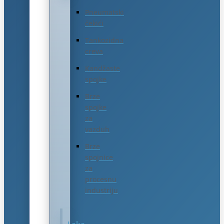
Pneumatski
čekići
Tankozidna
creva
Kandžaste
spojke
Brze
spojke
za
vazduh
Brze
spojnice
za
procesnu
industriju