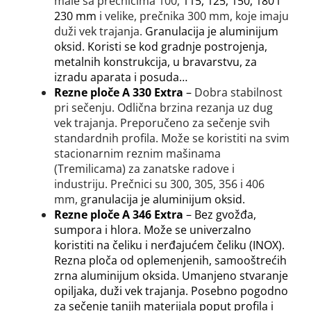
male sa prečnicima 100,
115, 125, 150, 180 i
230 mm
i velike, prečnika 300 mm, koje imaju
duži vek trajanja.
Granulacija je aluminijum
oksid. Koristi se kod gradnje postrojenja,
metalnih konstrukcija, u bravarstvu, za
izradu aparata i posuda…
Rezne ploče A 330 Extra
–
Dobra stabilnost
pri sečenju. Odlična brzina rezanja uz dug
vek trajanja. Preporučeno za sečenje svih
standardnih profila. Može se koristiti na svim
stacionarnim reznim mašinama
(Tremilicama) za zanatske radove i
industriju. Prečnici
su
300, 305, 356 i 406
mm, g
ranulacija je aluminijum oksid.
Rezne ploče A 346 Extra
– Bez gvožđa,
sumpora i hlora. Može se univerzalno
koristiti na čeliku i nerđajućem čeliku (INOX).
Rezna ploča od oplemenjenih, samooštrećih
zrna aluminijum oksida. Umanjeno stvaranje
opiljaka, duži vek trajanja. Posebno pogodno
za sečenje tanjih materijala poput profila i