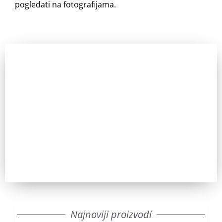
pogledati na fotografijama.
Zainteresovani ste?
Pozovite nas za sve dodatne informacije. IKT uvek ima
odgovor.
Pozovi
Najnoviji proizvodi