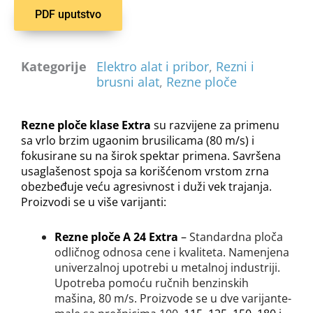
PDF uputstvo
Kategorije
Elektro alat i pribor
,
Rezni i
brusni alat
,
Rezne ploče
Rezne ploče klase Extra
su razvijene za primenu
sa vrlo brzim ugaonim brusilicama (80 m/s) i
fokusirane su na širok spektar primena. Savršena
usaglašenost spoja sa korišćenom vrstom zrna
obezbeđuje veću agresivnost i duži vek trajanja.
Proizvodi se u više varijanti:
Rezne ploče A 24 Extra
–
Standardna ploča
odličnog odnosa cene i kvaliteta. Namenjena
univerzalnoj upotrebi u metalnoj industriji.
Upotreba pomoću ručnih benzinskih
mašina, 80 m/s. Proizvode se u dve varijante-