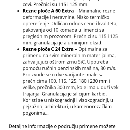
cevi. Prečnici
su
115 i 125 mm.
Rezne ploče A 60 Extra
–
Minimalne rezne
deformacije i neravnine. Nisko termičko
opterećenje. Odličan odnos cene i kvaliteta,
pakovanje od 10 komada u limenci sa
preglednim prozorom. Prečnici
su
115 i 125
mm, g
ranulacija je aluminijum oksid.
Rezne ploče C 24 Extra
–
Optimalna za
primenu na svim mineralnim materijalima,
zahvaljujući oštrom zrnu SiC. Upotreba
pomoću ručnih benzinskih mašina, 80 m/s.
Proizvode se u dve varijante- male sa
prečnicima 100,
115, 125, 180 i 230 mm
i
velike, prečnika 300 mm, koje imaju duži vek
trajanja.
Granulacija je silicijum karbid.
Koristi se u niskogradnji i visokogradnji, u
pejzažnoj arhitekturi,
u
kamenorezač
kim
pogonima…
Detaljne informacije o području primene možete