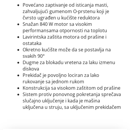
Povećano zaptivanje od isticanja masti,
zahvaljujući gumenom O-prstenu koji je
čvrsto ugrađen u kućište reduktora
Snažan 840 W motor sa visokim
performansama otpornosti na toplotu
Lavirintska zaštita motora od prašine i
ostataka
Okretno kućište može da se postavlja na
svakih 90°
Dugme za blokadu vretena za laku izmenu
diskova
Prekidač je povoljno lociran za lako
rukovanje sa jednom rukom
Konstrukcija sa visokom zaštitom od prašine
Sistem protiv ponovnog pokretanja sprečava
slučajno uključenje i kada je mašina
uključena u struju, sa uključenim prekidačem