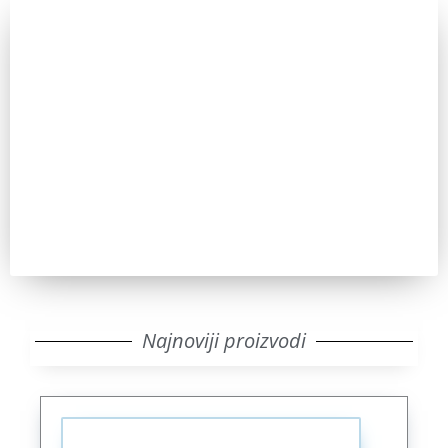
Zainteresovani ste?
Pozovite nas za sve dodatne informacije. IKT uvek ima
odgovor.
Pozovi
Najnoviji proizvodi