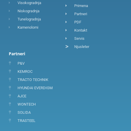
Visokogradnja
Primena
Niskogradnja
Partneri
Tunelogradnja
PDF
Kamenolomi
Kontakt
Servis
Njusleter
Partneri
P&V
KEMROC
TRACTO TECHNIK
HYUNDAI EVERDIGM
AJCE
WONTECH
SOLIDA
TRASTEEL
F
I
L
a
n
i