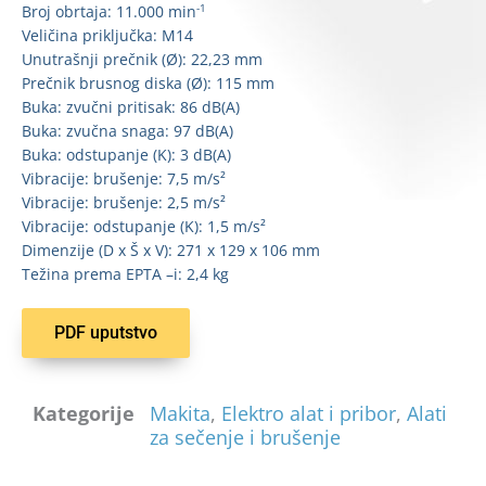
-1
Broj obrtaja: 11.000 min
Veličina priključka: M14
Unutrašnji prečnik (Ø): 22,23 mm
Prečnik brusnog diska (Ø): 115 mm
Buka: zvučni pritisak: 86 dB(A)
Buka: zvučna snaga: 97 dB(A)
Buka: odstupanje (K): 3 dB(A)
Vibracije: brušenje: 7,5 m/s²
Vibracije: brušenje: 2,5 m/s²
Vibracije: odstupanje (K): 1,5 m/s²
Dimenzije (D x Š x V): 271 x 129 x 106 mm
Težina prema EPTA –i: 2,4 kg
PDF uputstvo
Kategorije
Makita
,
Elektro alat i pribor
,
Alati
za sečenje i brušenje