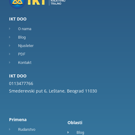
IKT DOO
O nama
Blog
Njusleter
PDF
Kontakt
IKT DOO
0113477766
Smederevski put 6, Leštane, Beograd 11030
Primena
Oblasti
Rudarstvo
Blog