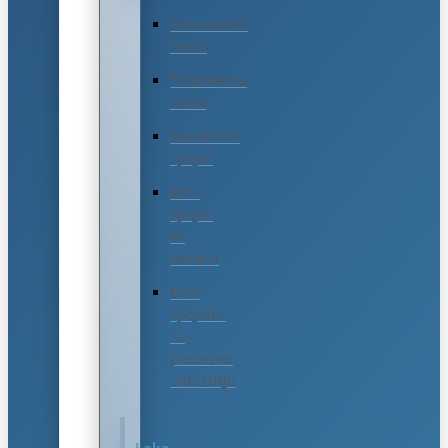
Pneumatski
čekići
Tankozidna
creva
Kandžaste
spojke
Brze
spojke
za
vazduh
Brze
spojnice
za
procesnu
industriju