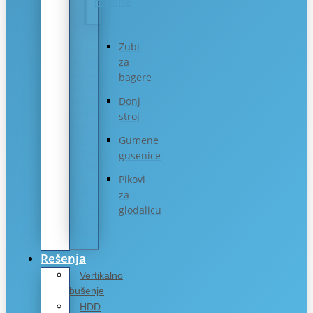
mašine
Zubi
za
bagere
Donj
stroj
Gumene
gusenice
Pikovi
za
glodalicu
Rešenja
Vertikalno
bušenje
HDD