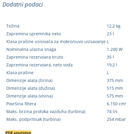
Dodatni podaci
Težina
12,2 kg
Zapremina spremnika neto
23 l
Klasa prašine usisivača za mokro/suvo usisavanje
L
Nominalna ulazna snaga
1.200 W
Zapremina rezervoara bruto
35 l
Zapremina rezervoara, neto voda
19,2 l
Klasa prašine
L
Dimenzije alata (širina)
375 mm
Dimenzije alata (dužina)
515 mm
Dimenzije alata (visina)
575 mm
Površina filtera
6.150 cm²
Maks. brzina protoka vazduha (turbina)
74 l/s
Maks. podpritisak (turbina)
254 mbar
PDF uputstvo