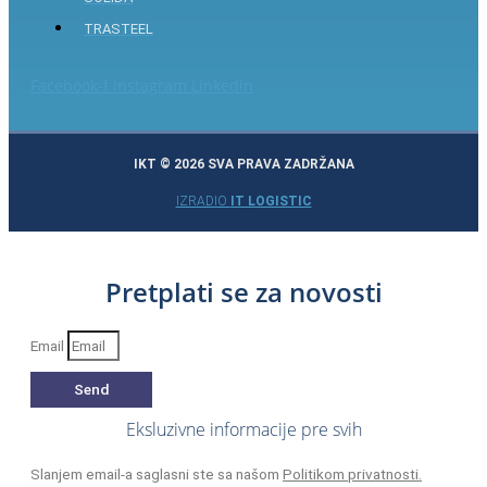
TRASTEEL
Facebook-f
Instagram
Linkedin
IKT © 2026 SVA PRAVA ZADRŽANA
IZRADIO
IT LOGISTIC
Pretplati se za novosti
Email
Send
Eksluzivne informacije pre svih
Slanjem email-a saglasni ste sa našom
Politikom privatnosti.