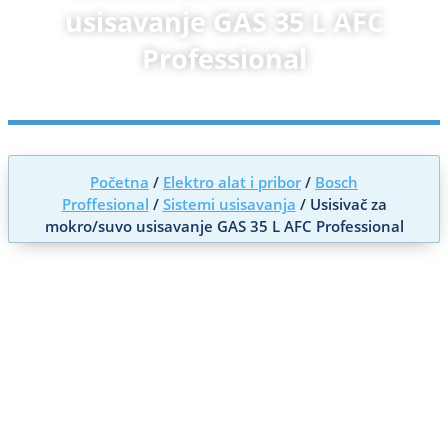
usisavanje GAS 35 L AFC
Professional
Početna
/
Elektro alat i pribor
/
Bosch
Proffesional
/
Sistemi usisavanja
/ Usisivač za
mokro/suvo usisavanje GAS 35 L AFC Professional