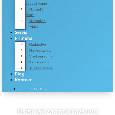
podbušivanje
Hidraulični
čekići
Hidraulični
priključci
Servis
Primena
Rudarstvo
Niskogradnja
Visokogradnja
Kamenolomi
Tunelogradnja
Blog
Kontakt
011 3477 766
Usisivač za mokro/suvo