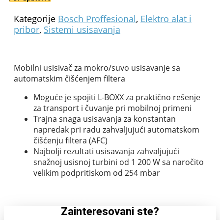
Kategorije
Bosch Proffesional
,
Elektro alat i
pribor
,
Sistemi usisavanja
Mobilni usisivač za mokro/suvo usisavanje sa
automatskim čišćenjem filtera
Moguće je spojiti L-BOXX za praktično rešenje
za transport i čuvanje pri mobilnoj primeni
Trajna snaga usisavanja za konstantan
napredak pri radu zahvaljujući automatskom
čišćenju filtera (AFC)
Najbolji rezultati usisavanja zahvaljujući
snažnoj usisnoj turbini od 1 200 W sa naročito
velikim podpritiskom od 254 mbar
Zainteresovani ste?