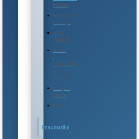
makaze
Hidraulične
hvataljke
Vibro
nabijači
Svrdla
i
rovokopači
za
zemlju
Nabijači
šipova
Drobilice
Pneumatika