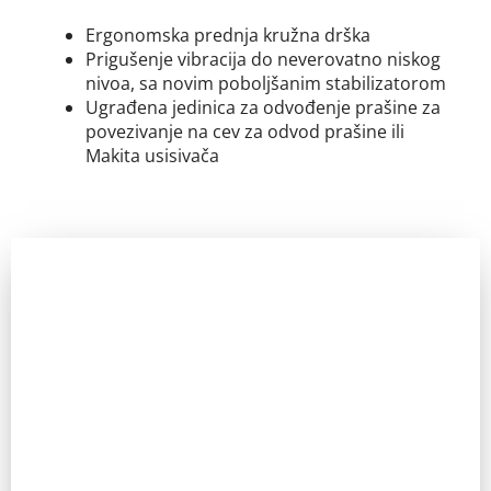
Ergonomska prednja kružna drška
Prigušenje vibracija do neverovatno niskog
nivoa, sa novim poboljšanim stabilizatorom
Ugrađena jedinica za odvođenje prašine za
povezivanje na cev za odvod prašine ili
Makita usisivača
Zainteresovani ste?
Pozovite nas za sve dodatne informacije. IKT uvek ima
odgovor.
Pozovi