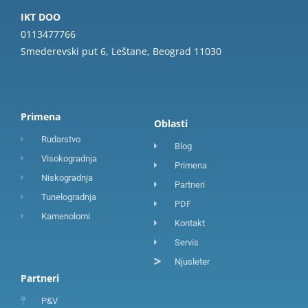
IKT DOO
0113477766
Smederevski put 6, Leštane, Beograd 11030
Primena
Oblasti
Rudarstvo
Blog
Visokogradnja
Primena
Niskogradnja
Partneri
Tunelogradnja
PDF
Kamenolomi
Kontakt
Servis
Njusleter
Partneri
P&V