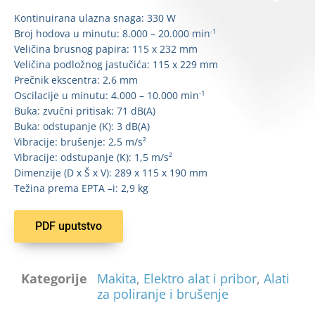
Kontinuirana ulazna snaga: 330 W
-1
Broj hodova u minutu: 8.000 – 20.000 min
Veličina brusnog papira: 115 x 232 mm
Veličina podložnog jastučića: 115 x 229 mm
Prečnik ekscentra: 2,6 mm
-1
Oscilacije u minutu: 4.000 – 10.000 min
Buka: zvučni pritisak: 71 dB(A)
Buka: odstupanje (K): 3 dB(A)
Vibracije: brušenje: 2,5 m/s²
Vibracije: odstupanje (K): 1,5 m/s²
Dimenzije (D x Š x V): 289 x 115 x 190 mm
Težina prema EPTA –i: 2,9 kg
PDF uputstvo
Kategorije
Makita
,
Elektro alat i pribor
,
Alati
za poliranje i brušenje