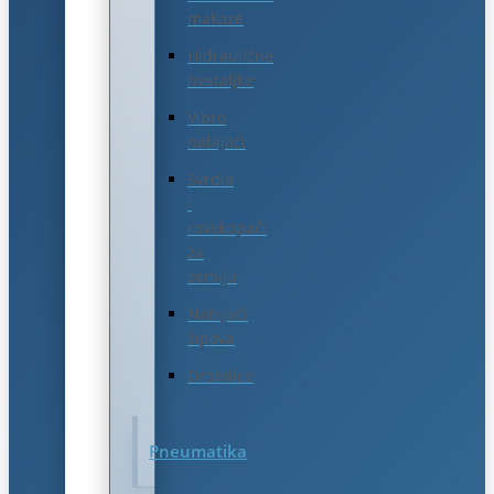
makaze
Hidraulične
hvataljke
Vibro
nabijači
Svrdla
i
rovokopači
za
zemlju
Nabijači
šipova
Drobilice
Pneumatika