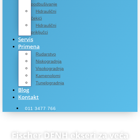
podbušivanje
Hidraulični
čekići
Hidraulični
priključci
Servis
Primena
Rudarstvo
Niskogradnja
Visokogradnja
Kamenolomi
Tunelogradnja
Blog
Kontakt
011 3477 766
Fischer DFNH ekseri za veća