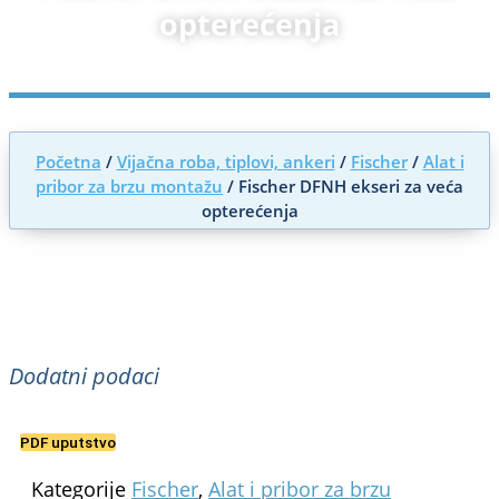
opterećenja
Početna
/
Vijačna roba, tiplovi, ankeri
/
Fischer
/
Alat i
pribor za brzu montažu
/ Fischer DFNH ekseri za veća
opterećenja
Dodatni podaci
PDF uputstvo
Kategorije
Fischer
,
Alat i pribor za brzu