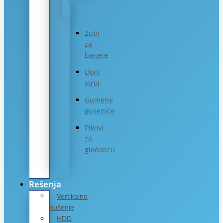
mašine
Zubi
za
bagere
Donj
stroj
Gumene
gusenice
Pikovi
za
glodalicu
Rešenja
Vertikalno
bušenje
HDD