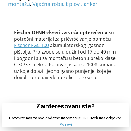
montažu
,
Vijačna roba, tiplovi, ankeri
Fischer DFNH ekseri za veća opterećenja
su
p
otrošni materijal za pričvršćivanje pomoću
Fischer FGC 100
akumulatorskog gasnog
pištolja. Proizvode se u dužini od 17 do 40 mm
i pogodni su za montažu u betonu preko klase
C 30/37 i čeliku. Pakovanje sadrži 1008 komada
uz koje dolazi i jedno gasno punjenje, koje je
dovoljno za navedenu količinu eksera.
Zainteresovani ste?
Pozovite nas za sve dodatne informacije. IKT uvek ima odgovor.
Pozovi