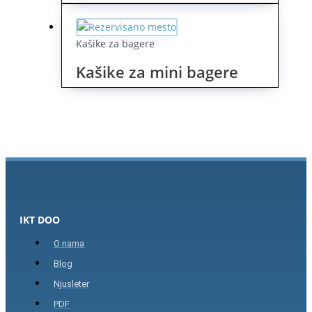
Kašike za bagere
Kašike za mini bagere
IKT DOO
O nama
Blog
Njusleter
PDF