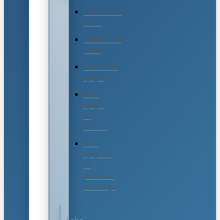
Pneumatski
čekići
Tankozidna
creva
Kandžaste
spojke
Brze
spojke
za
vazduh
Brze
spojnice
za
procesnu
industriju